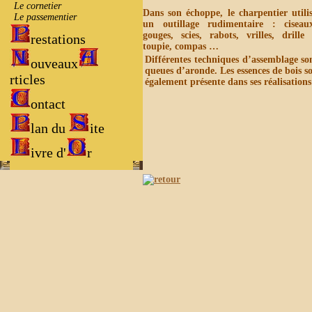
Le cornetier
Dans son échoppe, le charpentier utili
Le passementier
un outillage rudimentaire : ciseau
gouges, scies, rabots, vrilles, drille
restations
toupie, compas …
Différentes techniques d’assemblage sont
ouveaux
queues d’aronde. Les essences de bois s
rticles
également présente dans ses réalisations
ontact
lan du
ite
ivre d'
r