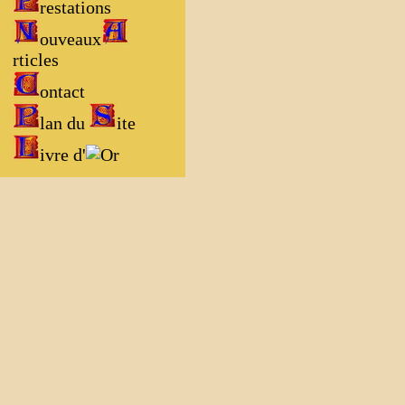
restations
ouveaux
rticles
ontact
lan du
ite
ivre d'
r