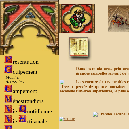
résentation
Dans les miniatures, peintur
quipement
grandes escabelles servant de p
Mobilier
Accessoires
La structure de ces meubles e
percée de quatre mortaises
ampement
traverses supérieures, le plus 
énestrandiers
ie
uotidienne
ie
rtisanale