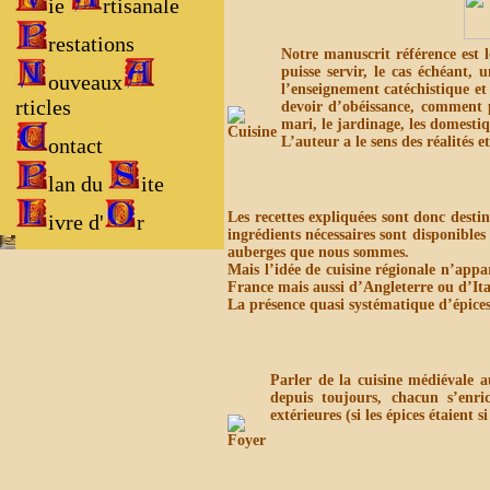
ie
rtisanale
restations
Notre manuscrit référence est l
puisse servir, le cas échéant,
ouveaux
l’enseignement catéchistique et 
rticles
devoir d’obéissance, comment p
mari, le jardinage, les domestique
ontact
L’auteur a le sens des réalités 
lan du
ite
Les recettes expliquées sont donc dest
ivre d'
r
ingrédients nécessaires sont disponibles
auberges que nous sommes.
Mais l’idée de cuisine régionale n’appa
France mais aussi d’Angleterre ou d’Ita
La présence quasi systématique d’épices
Parler de la cuisine médiévale au
depuis toujours, chacun s’enric
extérieures (si les épices étaient