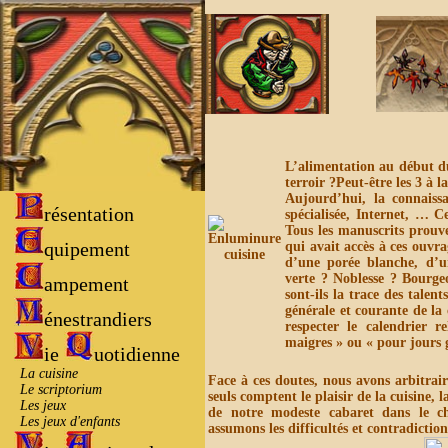
L’alimentation au début du
terroir ?Peut-être les 3 à la
Aujourd’hui, la connaissa
résentation
spécialisée, Internet, … C
Tous les manuscrits prouve
quipement
qui avait accès à ces ouvra
d’une porée blanche, d’u
verte ? Noblesse ? Bourge
ampement
sont-ils la trace des talen
générale et courante de l
énestrandiers
respecter le calendrier r
maigres » ou « pour jours 
ie
uotidienne
La cuisine
Face à ces doutes, nous avons arbitrai
Le scriptorium
seuls comptent le plaisir de la cuisine, l
Les jeux
de notre modeste cabaret dans le cho
Les jeux d'enfants
assumons les difficultés et contradiction